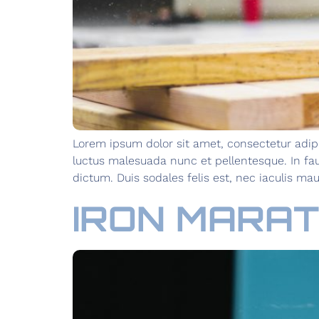
Lorem ipsum dolor sit amet, consectetur adipi
luctus malesuada nunc et pellentesque. In f
dictum. Duis sodales felis est, nec iaculis mau
IRON MARA