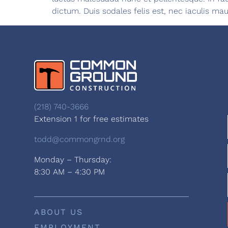
dictum. Duis sodales felis est, nec iaculis mau
(218) 740-3666
Extension 1 for free estimates
todd@commongrnd.org
Monday – Thursday:
8:30 AM – 4:30 PM
ABOUT US
EMPLOYMENT