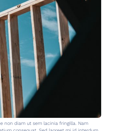
e non diam ut sem lacinia fringilla. Nam
etium consequat. Sed laoreet mi id interdum