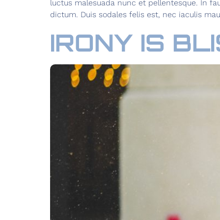
luctus malesuada nunc et pellentesque. In f
dictum. Duis sodales felis est, nec iaculis mau
IRONY IS BL