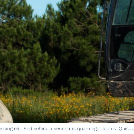
scing elit. Sed vehicula venenatis quam eget luctus. Quisqu