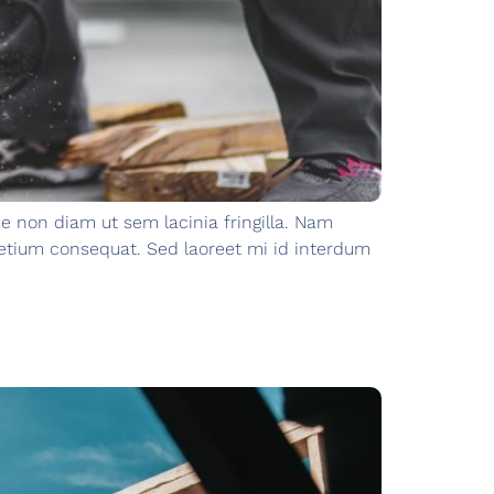
e non diam ut sem lacinia fringilla. Nam
etium consequat. Sed laoreet mi id interdum