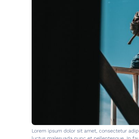
Lorem ipsum dolor sit amet, consectetur adipi
luctus malesuada nunc et pellentesque. In f