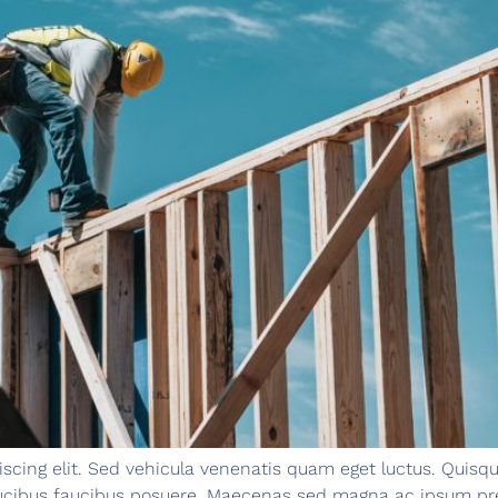
scing elit. Sed vehicula venenatis quam eget luctus. Quisqu
aucibus faucibus posuere. Maecenas sed magna ac ipsum pr