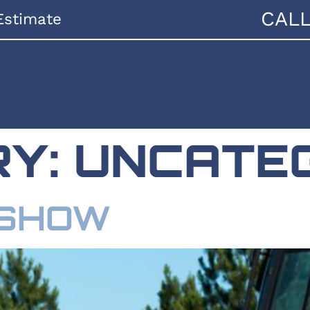
CAL
Estimate
RY:
UNCATE
 SHOW